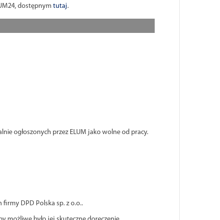
ELUM24, dostępnym
tutaj
.
jalnie ogłoszonych przez ELUM jako wolne od pracy.
rmy DPD Polska sp. z o.o..
by możliwe było jej skuteczne doręczenie.