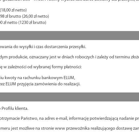
(18,00 zł netto)
8 zł brutto (26,00 zł netto)
zł netto (1230 zł brutto)
owania do wysyłki i czas dostarczenia przesyłki.
dym produkcie, oznaczany jest w dniach roboczych i zależy od terminu zło
 w zależności od wybranej formy płatności:
waniu kwoty na rachunku bankowym ELUM,
ez ELUM przyjęcia zamówienia do realizacji.
rofilu klienta.
j otrzymacie Państwo, na adres e-mail, informację potwierdzającą nadanie 
umeru jest możliwe na stronie www przewoźnika realizującego dostawę z