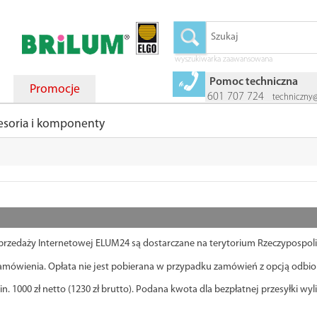
wyszukiwarka zaawansowana
Pomoc techniczna
Promocje
601 707 724
techniczny
esoria i komponenty
zedaży Internetowej ELUM24 są dostarczane na terytorium Rzeczypospolite
 zamówienia. Opłata nie jest pobierana w przypadku zamówień z opcją odbio
. 1000 zł netto (1230 zł brutto). Podana kwota dla bezpłatnej przesyłki wy