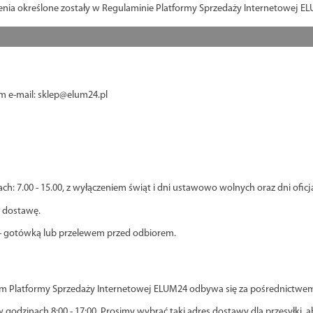
nia określone zostały w Regulaminie Platformy Sprzedaży Internetowej 
 e-mail: sklep@elum24.pl
ch: 7.00 - 15.00, z wyłączeniem świąt i dni ustawowo wolnych oraz dni ofic
a dostawę.
 - gotówką lub przelewem przed odbiorem.
latformy Sprzedaży Internetowej ELUM24 odbywa się za pośrednictwem fi
 godzinach 8:00 - 17:00. Prosimy wybrać taki adres dostawy dla przesyłki, a