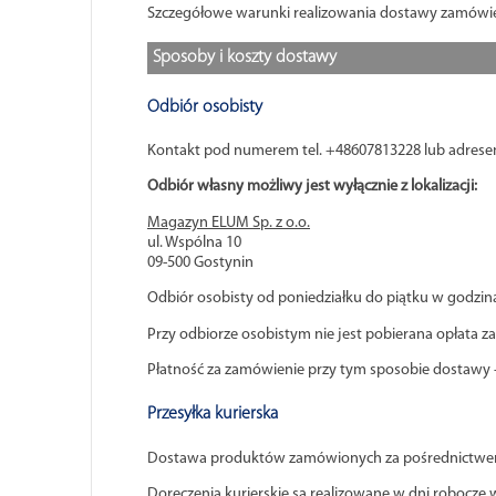
Szczegółowe warunki realizowania dostawy zamówie
Sposoby i koszty dostawy
Odbiór osobisty
Kontakt pod numerem tel. +48607813228 lub adresem
Odbiór własny możliwy jest wyłącznie z lokalizacji:
Magazyn ELUM Sp. z o.o.
ul. Wspólna 10
09-500 Gostynin
Odbiór osobisty od poniedziałku do piątku w godzina
Przy odbiorze osobistym nie jest pobierana opłata z
Płatność za zamówienie przy tym sposobie dostawy
Przesyłka kurierska
Dostawa produktów zamówionych za pośrednictwem P
Doręczenia kurierskie są realizowane w dni robocze w