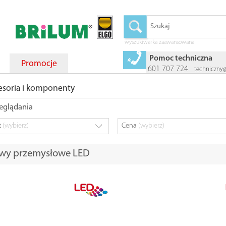
wyszukiwarka zaawansowana
Pomoc techniczna
Promocje
601 707 724
techniczny
esoria i komponenty
eglądania
t
(wybierz)
Cena
(wybierz)
wy przemysłowe LED