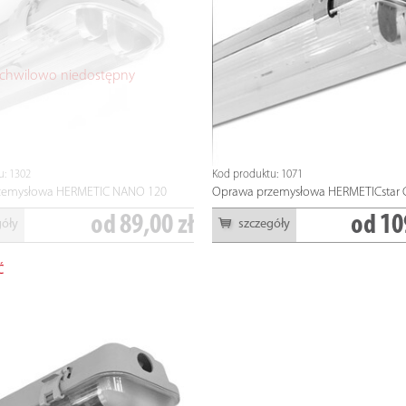
5,95 zł
9,70 
óły
szczegóły
chwilowo niedostępny
u: 1302
Kod produktu: 1071
zemysłowa HERMETIC NANO 120
Oprawa przemysłowa HERMETICstar 
od
89,00 zł
od
10
góły
szczegóły
Ć