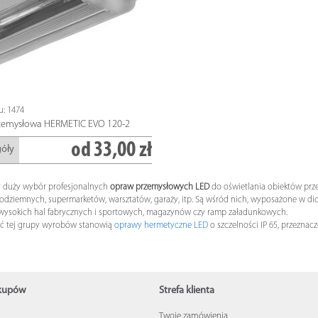
u: 1474
zemysłowa HERMETIC EVO 120-2
od
33,00 zł
góły
duży wybór profesjonalnych
opraw przemysłowych LED
do oświetlania obiektów pr
odziemnych, supermarketów, warsztatów, garaży, itp. Są wśród nich, wyposażone w d
 wysokich hal fabrycznych i sportowych, magazynów czy ramp załadunkowych.
ść tej grupy wyrobów stanowią
oprawy hermetyczne LED
o szczelności IP 65, przeznac
akupów
Strefa klienta
Twoje zamówienia