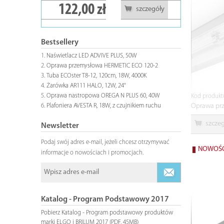
2,00 zł
14,50 zł
szczegóły
szczeg
Bestsellery
Naświetlacz LED ADVIVE PLUS, 50W
Oprawa przemysłowa HERMETIC ECO 120-2
Tuba ECOster T8-12, 120cm, 18W, 4000K
Żarówka AR111 HALO, 12W, 24°
Oprawa nastropowa OREGA N PLUS 60, 40W
Kod produkt
Plafoniera AVESTA R, 18W, z czujnikiem ruchu
Oprawa pr
szcze
Newsletter
Podaj swój adres e-mail, jeżeli chcesz otrzymywać
NOWOŚ
informacje o nowościach i promocjach.
Katalog - Program Podstawowy 2017
Pobierz Katalog - Program podstawowy produktów
marki ELGO i BRILUM 2017 (PDF, 45MB)