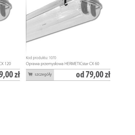
zł
54,00 zł
szczegóły
szczegóły
Kod produktu: 1070
CX 120
Oprawa przemysłowa HERMETICstar CX 60
9,00 zł
od
79,00 zł
szczegóły