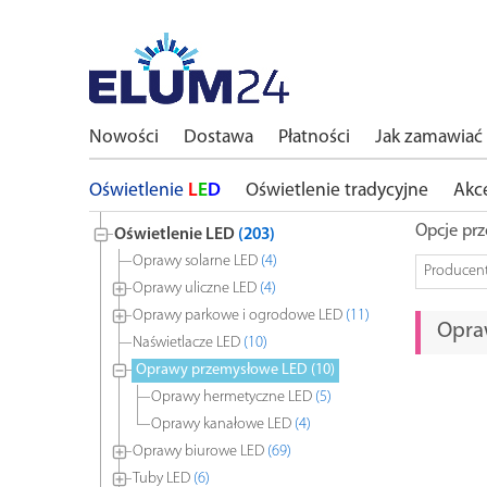
Nowości
Dostawa
Płatności
Jak zamawiać
Oświetlenie
L
E
D
Oświetlenie tradycyjne
Akc
Opcje prz
Oświetlenie LED
(203)
Oprawy solarne LED
(4)
Producen
Oprawy uliczne LED
(4)
Oprawy parkowe i ogrodowe LED
(11)
Opra
Naświetlacze LED
(10)
Oprawy przemysłowe LED
(10)
Oprawy hermetyczne LED
(5)
Oprawy kanałowe LED
(4)
Oprawy biurowe LED
(69)
Tuby LED
(6)