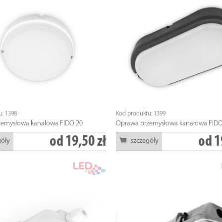
ER
u: 1398
Kod produktu: 1399
zemysłowa kanałowa FIDO 20
Oprawa przemysłowa kanałowa FIDO
od
19,50 zł
od
1
góły
szczegóły
 1431, Indeks: TL-ES1812-40
Kod produktu: 0921, Indeks: ZL-FE6009-30
r T8-12, 120cm, 18W, 4000K
Żarówka LEDSTAR CLASIC E27, 9W, CB