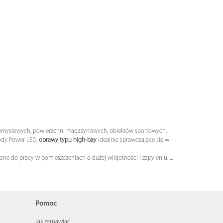
zemysłowych, powierzchni magazynowych, obiektów sportowych,
iody Power LED,
oprawy typu high-bay
idealnie sprawdzające się w
zone do pracy w pomieszczeniach o dużej wilgotności i zapyleniu.
...
Pomoc
Jak zamawiać