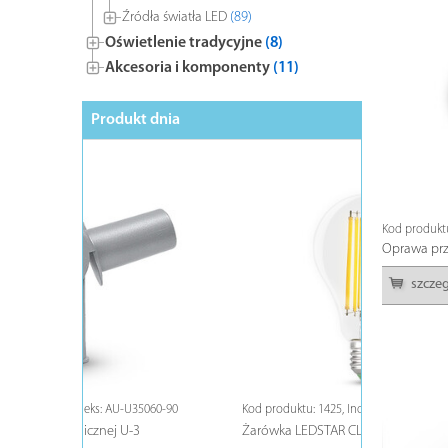
Źródła światła LED
(89)
Oświetlenie tradycyjne
(8)
Akcesoria i komponenty
(11)
Produkt dnia
BESTSELL
Kod produkt
Oprawa pr
szcze
5060-90
Kod produktu: 1425, Indeks: ZL-FE6813-40
Kod produktu:
Żarówka LEDSTAR CLASIC E27, A68, 13W
Tuba ECOste