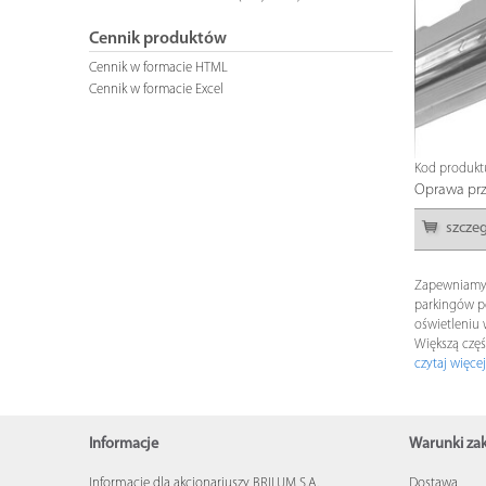
Cennik produktów
Cennik w formacie HTML
Cennik w formacie Excel
Kod produkt
Oprawa pr
szcze
Zapewniamy 
parkingów p
oświetleniu
Większą czę
czytaj więcej
Informacje
Warunki z
Informacje dla akcjonariuszy BRILUM S.A.
Dostawa