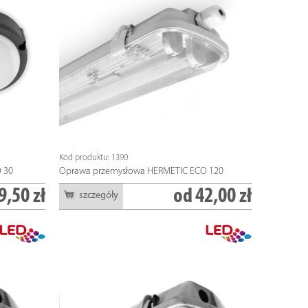
NOWOŚĆ
NOWOŚĆ
Kod produktu: 1390
 30
Oprawa przemysłowa HERMETIC ECO 120
9,50 zł
od
42,00 zł
szczegóły
Kod produktu: 3534, Indeks: OU-NP0504-90
Kod produktu: 3534, Ind
Oprawa uliczna LED NOVUM PLUS 50
Oprawa uliczna LED