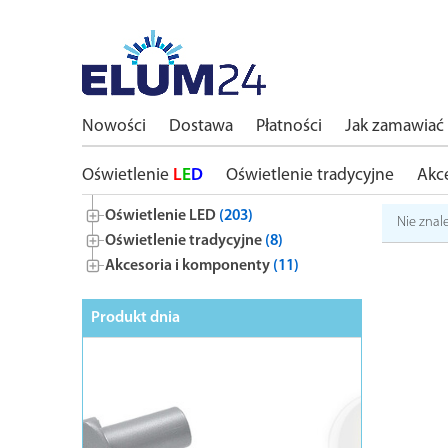
Nowości
Dostawa
Płatności
Jak zamawiać
Oświetlenie
L
E
D
Oświetlenie tradycyjne
Akc
Oświetlenie LED
(203)
Nie znal
Oświetlenie tradycyjne
(8)
Akcesoria i komponenty
(11)
Produkt dnia
BESTSELL