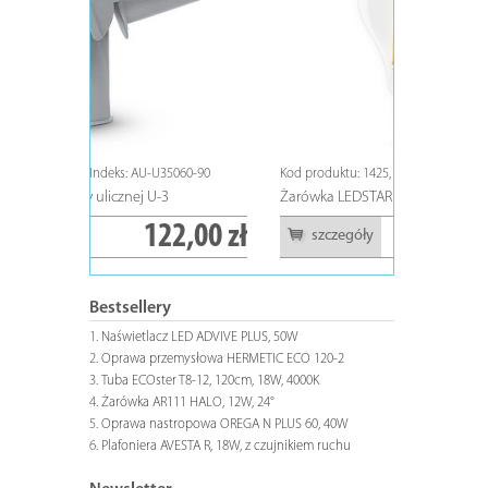
5060-90
Kod produktu: 1425, Indeks: ZL-FE6813-40
Kod produktu:
Żarówka LEDSTAR CLASIC E27, A68, 13W
Tuba ECOste
2,00 zł
14,50 zł
szczegóły
szczeg
Bestsellery
Naświetlacz LED ADVIVE PLUS, 50W
Oprawa przemysłowa HERMETIC ECO 120-2
Tuba ECOster T8-12, 120cm, 18W, 4000K
Żarówka AR111 HALO, 12W, 24°
Oprawa nastropowa OREGA N PLUS 60, 40W
Plafoniera AVESTA R, 18W, z czujnikiem ruchu