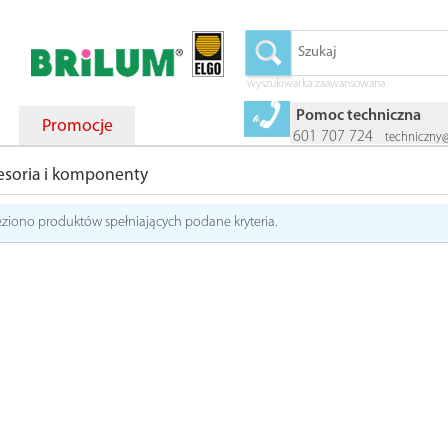
wyszukiwarka zaawansowana
Pomoc techniczna
Promocje
601 707 724
techniczny
esoria i komponenty
eziono produktów spełniających podane kryteria.
ER