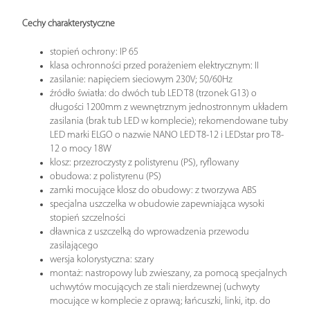
Cechy charakterystyczne
stopień ochrony: IP 65
klasa ochronności przed porażeniem elektrycznym: II
zasilanie: napięciem sieciowym 230V; 50/60Hz
źródło światła: do dwóch tub LED T8 (trzonek G13) o
długości 1200mm z wewnętrznym jednostronnym układem
zasilania (brak tub LED w komplecie); rekomendowane tuby
LED marki ELGO o nazwie NANO LED T8-12 i LEDstar pro T8-
12 o mocy 18W
klosz: przezroczysty z polistyrenu (PS), ryflowany
obudowa: z polistyrenu (PS)
zamki mocujące klosz do obudowy: z tworzywa ABS
specjalna uszczelka w obudowie zapewniająca wysoki
stopień szczelności
dławnica z uszczelką do wprowadzenia przewodu
zasilającego
wersja kolorystyczna: szary
montaż: nastropowy lub zwieszany, za pomocą specjalnych
uchwytów mocujących ze stali nierdzewnej (uchwyty
mocujące w komplecie z oprawą; łańcuszki, linki, itp. do