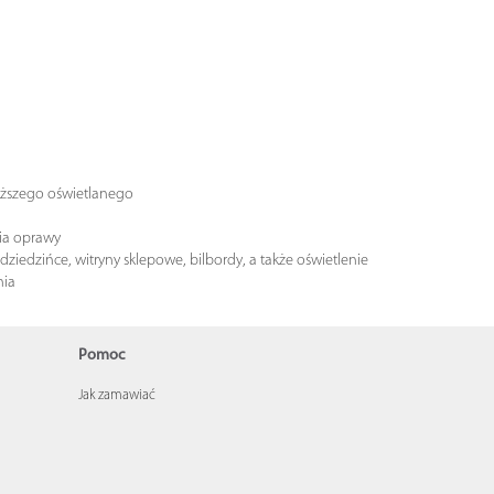
liższego oświetlanego
ia oprawy
ziedzińce, witryny sklepowe, bilbordy, a także oświetlenie
nia
Pomoc
Jak zamawiać