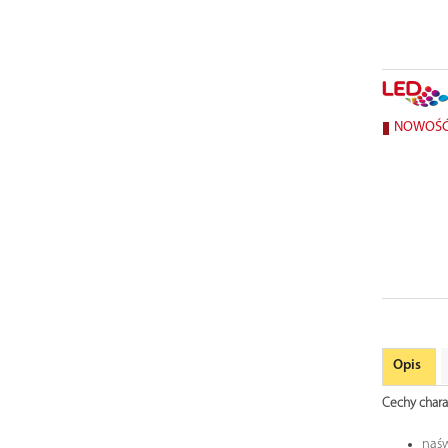
NOWOŚ
Opis
Cechy chara
naśw