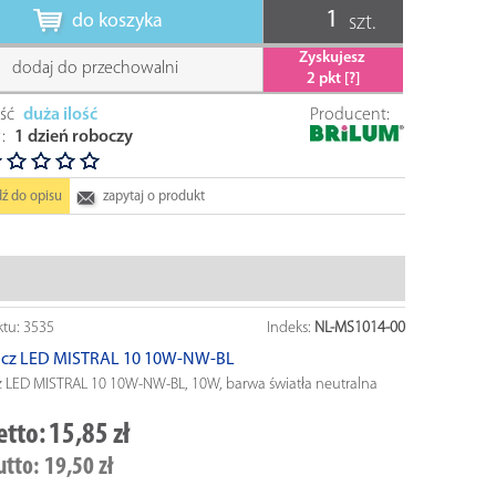
do koszyka
szt.
Zyskujesz
dodaj do przechowalni
2
pkt [?]
ść
duża ilość
Producent:
NOWOŚĆ
NOWOŚĆ
:
1 dzień roboczy
dź do opisu
zapytaj o produkt
ktu:
3535
Indeks:
NL-MS1014-00
acz LED MISTRAL 10 10W-NW-BL
z LED MISTRAL 10 10W-NW-BL, 10W, barwa światła neutralna
Kod produktu: 3534, Indeks: OU-NP0504-90
Kod produktu: 3534, Ind
Oprawa uliczna LED NOVUM PLUS 50
Oprawa uliczna LED
etto:
15,85 zł
zł
54,00 zł
szczegóły
szczegóły
utto:
19,50 zł