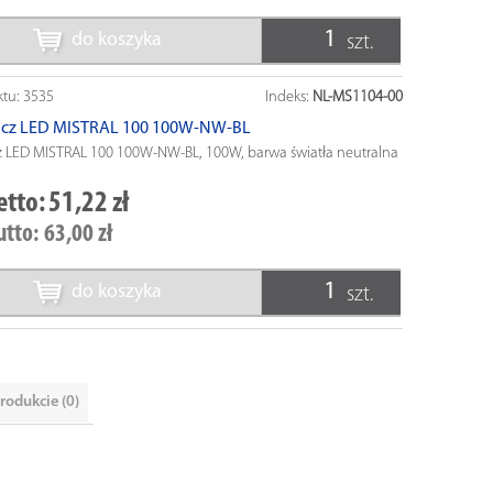
do koszyka
szt.
ktu:
3535
Indeks:
NL-MS1104-00
acz LED MISTRAL 100 100W-NW-BL
z LED MISTRAL 100 100W-NW-BL, 100W, barwa światła neutralna
etto:
51,22 zł
utto:
63,00 zł
do koszyka
szt.
rodukcie (0)