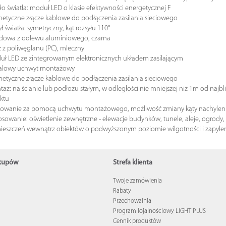
ło światła: moduł LED o klasie efektywności energetycznej F
etyczne złącze kablowe do podłączenia zasilania sieciowego
ył światła: symetryczny, kąt rozsyłu 110°
dowa z odlewu aluminiowego, czarna
z z poliwęglanu (PC), mleczny
ł LED ze zintegrowanym elektronicznych układem zasilającym
alowy uchwyt montażowy
etyczne złącze kablowe do podłączenia zasilania sieciowego
aż: na ścianie lub podłożu stałym, w odległości nie mniejszej niż 1m od najb
ktu
owanie za pomocą uchwytu montażowego, możliwość zmiany kąty nachylen
osowanie: oświetlenie zewnętrzne - elewacje budynków, tunele, aleje, ogrody, d
eszczeń wewnątrz obiektów o podwyższonym poziomie wilgotności i zapyle
akupów
Strefa klienta
Twoje zamówienia
Rabaty
u
Przechowalnia
Program lojalnościowy LIGHT PLUS
Cennik produktów