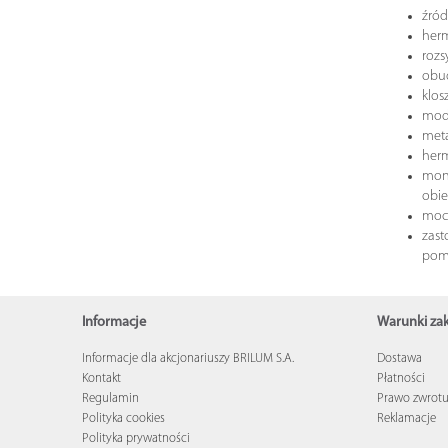
źród
herm
rozs
obu
klos
modu
met
herm
mont
obie
moc
zast
pomi
Informacje
Warunki z
Informacje dla akcjonariuszy BRILUM S.A.
Dostawa
Kontakt
Płatności
Regulamin
Prawo zwrot
Polityka cookies
Reklamacje
Polityka prywatności