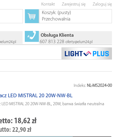
Kontakt
Zarejestruj się
Zaloguj się
Koszyk:
(pusty)
Przechowalnia
Obsługa Klienta
607 813 228
@elum24.pl
oferty@elum24.pl
Indeks:
NL-MS2024-00
lacz LED MISTRAL 20 20W-NW-BL
z LED MISTRAL 20 20W-NW-BL, 20W, barwa światła neutralna
etto:
18,62 zł
utto:
22,90 zł