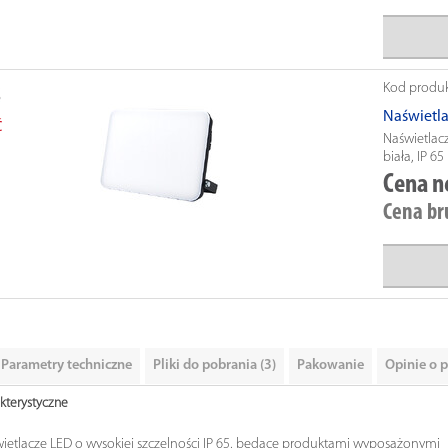
Kod produ
Naświetl
Ć
Naświetlac
biała, IP 65
Cena n
Cena br
Parametry techniczne
Pliki do pobrania (3)
Pakowanie
Opinie o p
kterystyczne
ietlacze LED o wysokiej szczelności IP 65, będące produktami wyposażonymi