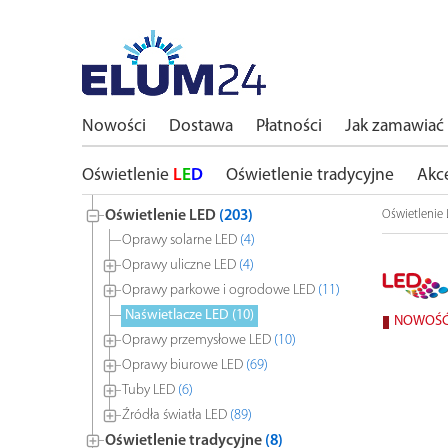
Nowości
Dostawa
Płatności
Jak zamawiać
Oświetlenie
L
E
D
Oświetlenie tradycyjne
Akc
Oświetlenie LED
(203)
Oświetlenie
Oprawy solarne LED
(4)
Oprawy uliczne LED
(4)
Oprawy parkowe i ogrodowe LED
(11)
Naświetlacze LED
(10)
NOWOŚ
Oprawy przemysłowe LED
(10)
Oprawy biurowe LED
(69)
Tuby LED
(6)
Źródła światła LED
(89)
Oświetlenie tradycyjne
(8)