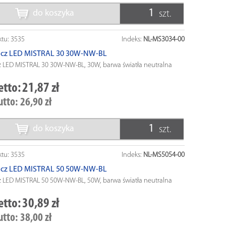
do koszyka
szt.
ktu:
3535
Indeks:
NL-MS3034-00
acz LED MISTRAL 30 30W-NW-BL
z LED MISTRAL 30 30W-NW-BL, 30W, barwa światła neutralna
etto:
21,87 zł
utto:
26,90 zł
do koszyka
szt.
ktu:
3535
Indeks:
NL-MS5054-00
acz LED MISTRAL 50 50W-NW-BL
z LED MISTRAL 50 50W-NW-BL, 50W, barwa światła neutralna
etto:
30,89 zł
utto:
38,00 zł