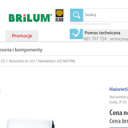
wyszukiwarka zaawansowana
Pomoc techniczna
Promocje
601 707 724
techniczny
esoria i komponenty
/
/
 LED
Naświetlacze LED
Naświetlacz LED MISTRAL
Naświet
Ć
Naświetlac
biała, IP 65
Cena n
Cena br