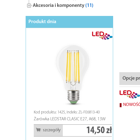
Akcesoria i komponenty
(11)
Produkt dnia
BESTSELL
Opcje p
NOWOŚ
5060-90
Kod produktu: 1425, Indeks: ZL-FE6813-40
Kod produktu:
Żarówka LEDSTAR CLASIC E27, A68, 13W
Tuba ECOste
2,00 zł
14,50 zł
szczegóły
szczeg