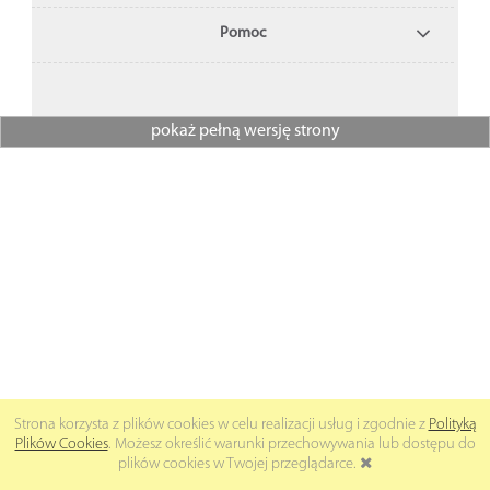
Pomoc
pokaż pełną wersję strony
Strona korzysta z plików cookies w celu realizacji usług i zgodnie z
Polityką
Plików Cookies
. Możesz określić warunki przechowywania lub dostępu do
plików cookies w Twojej przeglądarce.