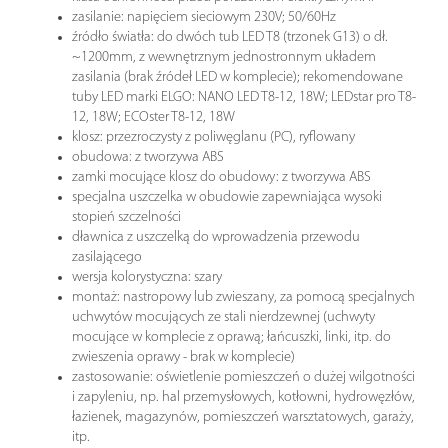
zasilanie: napięciem sieciowym 230V; 50/60Hz
źródło światła: do dwóch tub LED T8 (trzonek G13) o dł.
~1200mm, z wewnętrznym jednostronnym układem
zasilania (brak źródeł LED w komplecie); rekomendowane
tuby LED marki ELGO: NANO LED T8-12, 18W; LEDstar pro T8-
12, 18W; ECOster T8-12, 18W
klosz: przezroczysty z poliwęglanu (PC), ryflowany
obudowa: z tworzywa ABS
zamki mocujące klosz do obudowy: z tworzywa ABS
specjalna uszczelka w obudowie zapewniająca wysoki
stopień szczelności
dławnica z uszczelką do wprowadzenia przewodu
zasilającego
wersja kolorystyczna: szary
montaż: nastropowy lub zwieszany, za pomocą specjalnych
uchwytów mocujących ze stali nierdzewnej (uchwyty
mocujące w komplecie z oprawą; łańcuszki, linki, itp. do
zwieszenia oprawy - brak w komplecie)
zastosowanie: oświetlenie pomieszczeń o dużej wilgotności
i zapyleniu, np. hal przemysłowych, kotłowni, hydrowęzłów,
łazienek, magazynów, pomieszczeń warsztatowych, garaży,
itp.