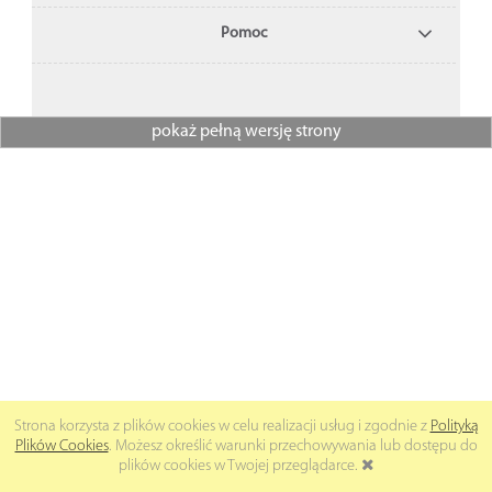
Pomoc
pokaż pełną wersję strony
Strona korzysta z plików cookies w celu realizacji usług i zgodnie z
Polityką
Plików Cookies
. Możesz określić warunki przechowywania lub dostępu do
plików cookies w Twojej przeglądarce.