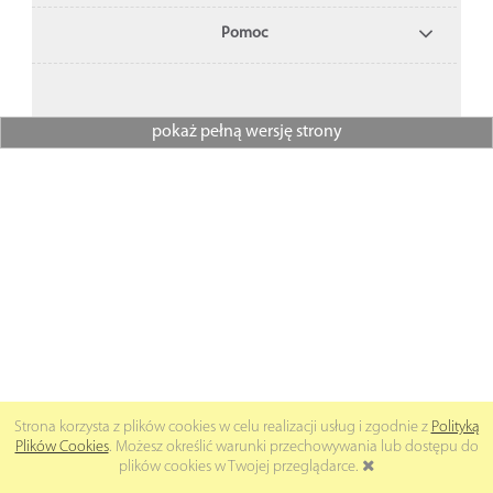
Pomoc
pokaż pełną wersję strony
Strona korzysta z plików cookies w celu realizacji usług i zgodnie z
Polityką
Plików Cookies
. Możesz określić warunki przechowywania lub dostępu do
plików cookies w Twojej przeglądarce.