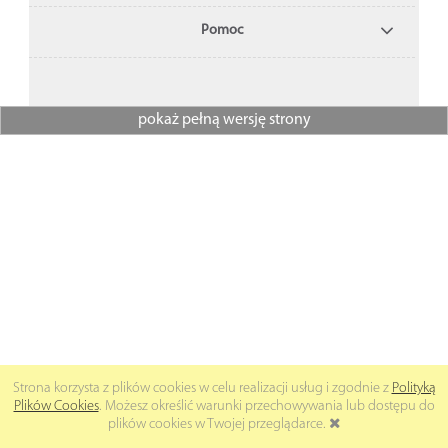
Pomoc
pokaż pełną wersję strony
Strona korzysta z plików cookies w celu realizacji usług i zgodnie z
Polityką
Plików Cookies
. Możesz określić warunki przechowywania lub dostępu do
plików cookies w Twojej przeglądarce.