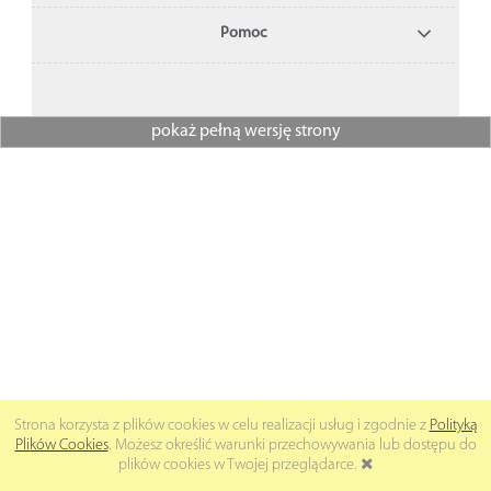
Pomoc
pokaż pełną wersję strony
Strona korzysta z plików cookies w celu realizacji usług i zgodnie z
Polityką
Plików Cookies
. Możesz określić warunki przechowywania lub dostępu do
plików cookies w Twojej przeglądarce.