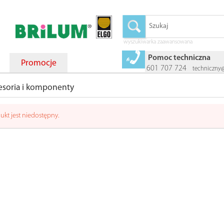
wyszukiwarka zaawansowana
Pomoc techniczna
Promocje
601 707 724
techniczny
esoria i komponenty
ukt jest niedostępny.
ER