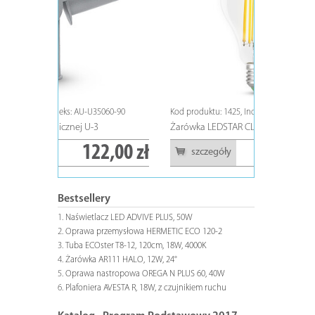
5060-90
Kod produktu: 1425, Indeks: ZL-FE6813-40
Kod produktu:
Żarówka LEDSTAR CLASIC E27, A68, 13W
Tuba ECOste
2,00 zł
14,50 zł
szczegóły
szczeg
Bestsellery
Naświetlacz LED ADVIVE PLUS, 50W
Oprawa przemysłowa HERMETIC ECO 120-2
Tuba ECOster T8-12, 120cm, 18W, 4000K
Żarówka AR111 HALO, 12W, 24°
Oprawa nastropowa OREGA N PLUS 60, 40W
Plafoniera AVESTA R, 18W, z czujnikiem ruchu