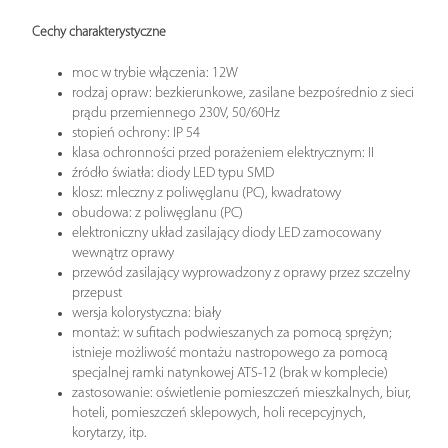
Cechy charakterystyczne
moc w trybie włączenia: 12W
rodzaj opraw: bezkierunkowe, zasilane bezpośrednio z sieci
prądu przemiennego 230V, 50/60Hz
stopień ochrony: IP 54
klasa ochronności przed porażeniem elektrycznym: II
źródło światła: diody LED typu SMD
klosz: mleczny z poliwęglanu (PC), kwadratowy
obudowa: z poliwęglanu (PC)
elektroniczny układ zasilający diody LED zamocowany
wewnątrz oprawy
przewód zasilający wyprowadzony z oprawy przez szczelny
przepust
wersja kolorystyczna: biały
montaż: w sufitach podwieszanych za pomocą sprężyn;
istnieje możliwość montażu nastropowego za pomocą
specjalnej ramki natynkowej ATS-12 (brak w komplecie)
zastosowanie: oświetlenie pomieszczeń mieszkalnych, biur,
hoteli, pomieszczeń sklepowych, holi recepcyjnych,
korytarzy, itp.