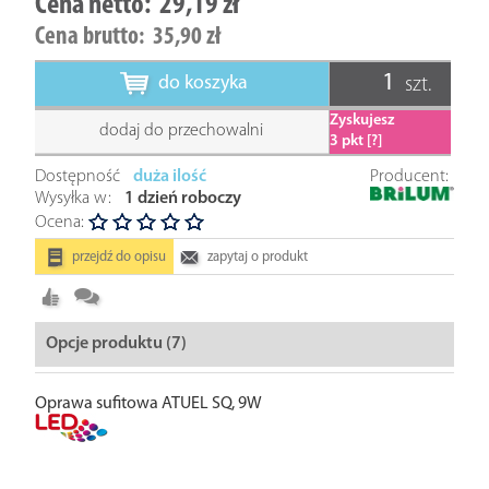
Cena netto:
29,19 zł
Cena brutto:
35,90 zł
do koszyka
szt.
Zyskujesz
dodaj do przechowalni
3
pkt [?]
Dostępność
duża ilość
Producent:
Wysyłka w:
1 dzień roboczy
Ocena:
przejdź do opisu
zapytaj o produkt
Opcje produktu (7)
Oprawa sufitowa ATUEL SQ, 9W