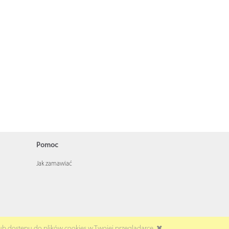
Pomoc
Jak zamawiać
ub dostępu do plików cookies w Twojej przeglądarce.