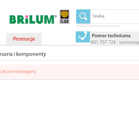
wyszukiwarka zaawansowana
Pomoc techniczna
Promocje
601 707 724
techniczny
esoria i komponenty
ukt jest niedostępny.
ER