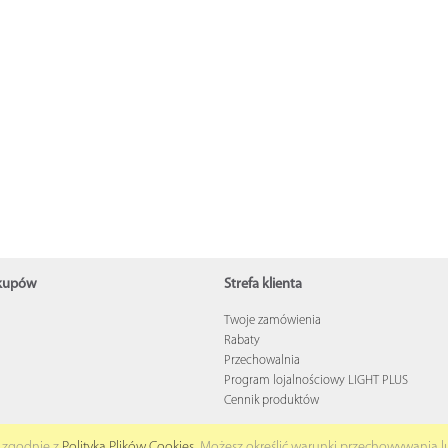
akupów
Strefa klienta
Twoje zamówienia
Rabaty
u
Przechowalnia
Program lojalnościowy LIGHT PLUS
Cennik produktów
 i zgodnie z
Polityką Plików Cookies
. Możesz określić warunki przechowywania l