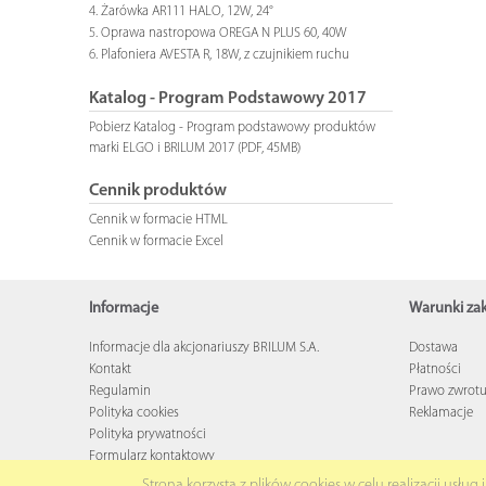
Żarówka AR111 HALO, 12W, 24°
Oprawa nastropowa OREGA N PLUS 60, 40W
Plafoniera AVESTA R, 18W, z czujnikiem ruchu
Katalog - Program Podstawowy 2017
Pobierz Katalog - Program podstawowy produktów
marki ELGO i BRILUM 2017 (PDF, 45MB)
Cennik produktów
Cennik w formacie HTML
Cennik w formacie Excel
Informacje
Warunki z
Informacje dla akcjonariuszy BRILUM S.A.
Dostawa
Kontakt
Płatności
Regulamin
Prawo zwrot
Polityka cookies
Reklamacje
Polityka prywatności
Formularz kontaktowy
Strona korzysta z plików cookies w celu realizacji usług