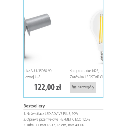
5060-90
Kod produktu: 1425, Indeks: ZL-FE6813-40
Kod produktu:
Żarówka LEDSTAR CLASIC E27, A68, 13W
Tuba ECOste
2,00 zł
14,50 zł
szczegóły
szczeg
Bestsellery
Naświetlacz LED ADVIVE PLUS, 50W
Oprawa przemysłowa HERMETIC ECO 120-2
Tuba ECOster T8-12, 120cm, 18W, 4000K