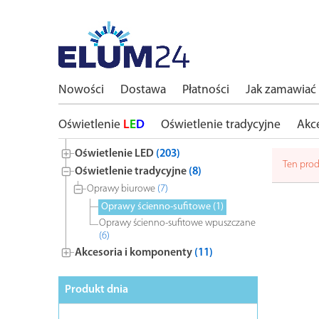
Nowości
Dostawa
Płatności
Jak zamawiać
Oświetlenie
L
E
D
Oświetlenie tradycyjne
Akc
Oświetlenie LED
(203)
Ten prod
Oświetlenie tradycyjne
(8)
Oprawy biurowe
(7)
Oprawy ścienno-sufitowe
(1)
Oprawy ścienno-sufitowe wpuszczane
(6)
Akcesoria i komponenty
(11)
Produkt dnia
BESTSELL