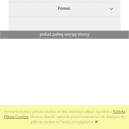
Pomoc
pokaż pełną wersję strony
Strona korzysta z plików cookies w celu realizacji usług i zgodnie z
Polityką
Plików Cookies
. Możesz określić warunki przechowywania lub dostępu do
plików cookies w Twojej przeglądarce.