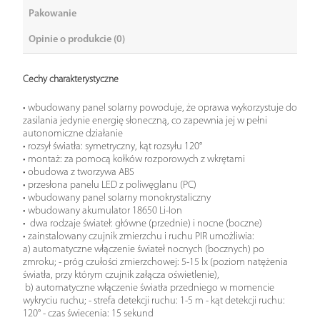
Pakowanie
Opinie o produkcie (0)
Cechy charakterystyczne
• wbudowany panel solarny powoduje, że oprawa wykorzystuje do
zasilania jedynie energię słoneczną, co zapewnia jej w pełni
autonomiczne działanie
• rozsył światła: symetryczny, kąt rozsyłu 120°
• montaż: za pomocą kołków rozporowych z wkrętami
• obudowa z tworzywa ABS
• przesłona panelu LED z poliwęglanu (PC)
• wbudowany panel solarny monokrystaliczny
• wbudowany akumulator 18650 Li-Ion
• dwa rodzaje świateł: główne (przednie) i nocne (boczne)
• zainstalowany czujnik zmierzchu i ruchu PIR umożliwia:
a) automatyczne włączenie świateł nocnych (bocznych) po
zmroku; - próg czułości zmierzchowej: 5-15 lx (poziom natężenia
światła, przy którym czujnik załącza oświetlenie),
b) automatyczne włączenie światła przedniego w momencie
wykryciu ruchu; - strefa detekcji ruchu: 1-5 m - kąt detekcji ruchu:
120° - czas świecenia: 15 sekund