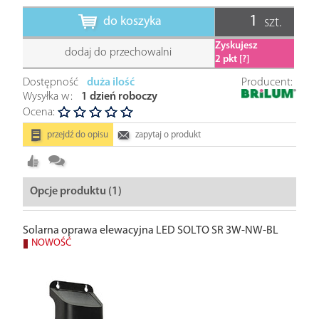
do koszyka
szt.
Zyskujesz
dodaj do przechowalni
2
pkt [?]
Dostępność
duża ilość
Producent:
Wysyłka w:
1 dzień roboczy
Ocena:
przejdź do opisu
zapytaj o produkt
Opcje produktu (1)
Solarna oprawa elewacyjna LED SOLTO SR 3W-NW-BL
NOWOŚĆ