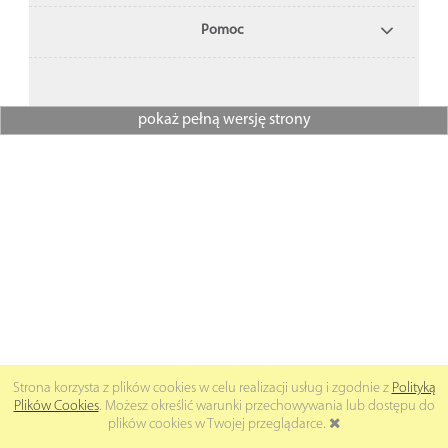
Pomoc
pokaż pełną wersję strony
Strona korzysta z plików cookies w celu realizacji usług i zgodnie z
Polityką
Plików Cookies
. Możesz określić warunki przechowywania lub dostępu do
plików cookies w Twojej przeglądarce.