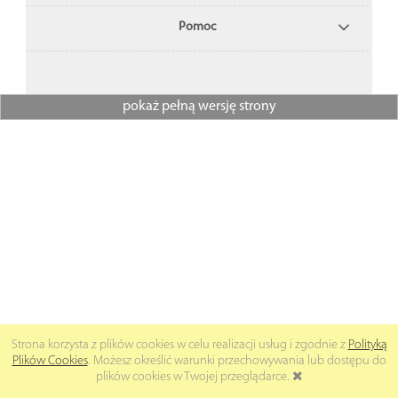
Pomoc
pokaż pełną wersję strony
Strona korzysta z plików cookies w celu realizacji usług i zgodnie z
Polityką
Plików Cookies
. Możesz określić warunki przechowywania lub dostępu do
plików cookies w Twojej przeglądarce.