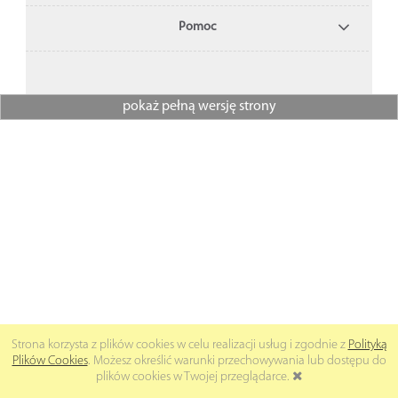
Pomoc
pokaż pełną wersję strony
Strona korzysta z plików cookies w celu realizacji usług i zgodnie z
Polityką
Plików Cookies
. Możesz określić warunki przechowywania lub dostępu do
plików cookies w Twojej przeglądarce.