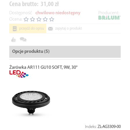
Cena brutto:
31,00 zł
Dostępność
chwilowo niedostępny
Producent:
Ocena:
przejdź do opisu
zapytaj o produkt
Opcje produktu (5)
Żarówka AR111 GU10 SOFT, 9W, 30°
Indeks:
ZL-AG3309-00