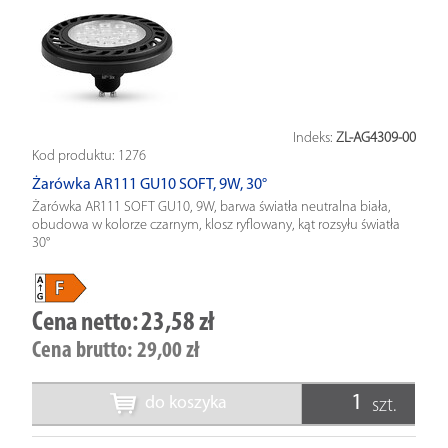
Indeks:
ZL-AG4309-00
Kod produktu:
1276
Żarówka AR111 GU10 SOFT, 9W, 30°
Żarówka AR111 SOFT GU10, 9W, barwa światła neutralna biała,
obudowa w kolorze czarnym, klosz ryflowany, kąt rozsyłu światła
30°
Cena netto:
23,58 zł
Cena brutto:
29,00 zł
do koszyka
szt.