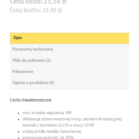
Cena netto:
23,58 zł
Cena brutto:
29,00 zł
Opis
Parametry techniczne
Pliki do pobrania (3)
Pakowanie
Opinie o produkcie (0)
Cechy charakterystyczne
moc w trybie włączenia: 9W
deklaracja zrównoważonej mocy: zamiennik tradycyjnej
żarówki z trzonkiem GU10 o mocy 101W
rodzaj źródła światła: kierunkowe
energooszczędność: ok. 85%