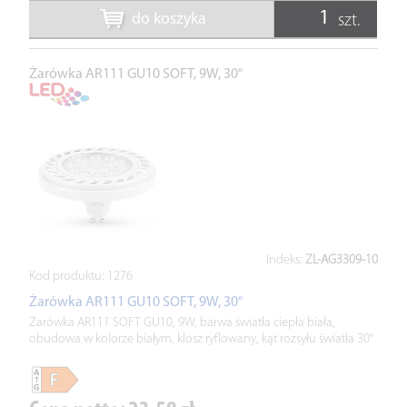
do koszyka
szt.
Żarówka AR111 GU10 SOFT, 9W, 30°
Indeks:
ZL-AG3309-10
Kod produktu:
1276
Żarówka AR111 GU10 SOFT, 9W, 30°
Żarówka AR111 SOFT GU10, 9W, barwa światła ciepła biała,
obudowa w kolorze białym, klosz ryflowany, kąt rozsyłu światła 30°