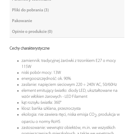
Pliki do pobrania (3)
Pakowanie
Opinie o produkcie (0)
Cechy charakterystyczne
zamiennik: tradycyjnej żarówki z trzonkiem E27 o mocy
115W
niski pobór mocy: 13W
energooszczędność: ok. 90%
zasilanie: napięciem sieciowym 220 ÷ 240V AC, 50/60Hz
element emitujący światło: diody LED, ukształtowane na
wzór włókien żarowych - LED Filament
kąt rozsyłu światła: 360°
klosz: bańka szklana, przezroczysta
ekologia: nie zawiera rtęci, niska emisja CO
, produkcja w
2
oparciu o normy RoHS
zastosowanie: wewnątrz obiektów, m.in. we wszystkich
pomieszczeniach mieszkalnych, a także we wnętrzach