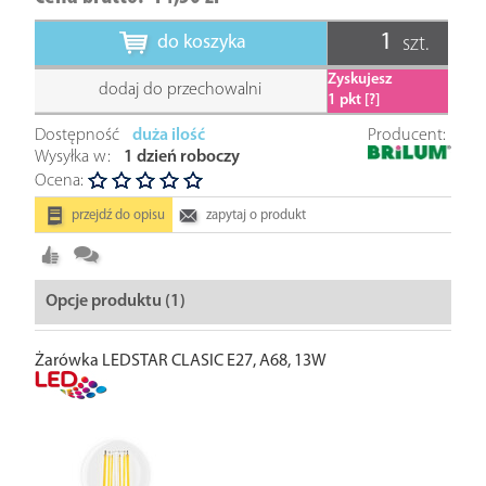
do koszyka
szt.
Zyskujesz
dodaj do przechowalni
1
pkt [?]
Dostępność
duża ilość
Producent:
Wysyłka w:
1 dzień roboczy
Ocena:
przejdź do opisu
zapytaj o produkt
Opcje produktu (1)
Żarówka LEDSTAR CLASIC E27, A68, 13W