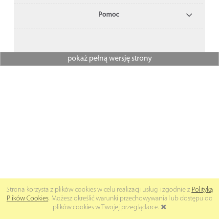
Pomoc
pokaż pełną wersję strony
Strona korzysta z plików cookies w celu realizacji usług i zgodnie z
Polityką
Plików Cookies
. Możesz określić warunki przechowywania lub dostępu do
plików cookies w Twojej przeglądarce.