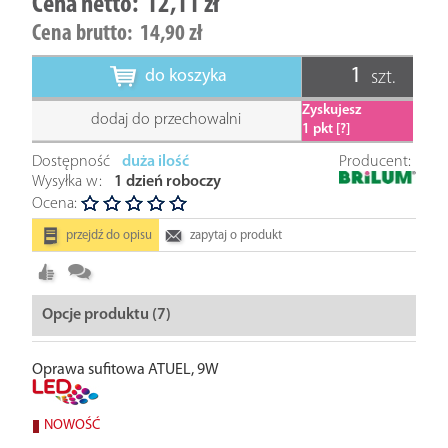
Cena netto:
12,11 zł
Cena brutto:
14,90 zł
do koszyka
szt.
Zyskujesz
dodaj do przechowalni
1
pkt [?]
Dostępność
duża ilość
Producent:
Wysyłka w:
1 dzień roboczy
Ocena:
przejdź do opisu
zapytaj o produkt
Opcje produktu (7)
Oprawa sufitowa ATUEL, 9W
NOWOŚĆ