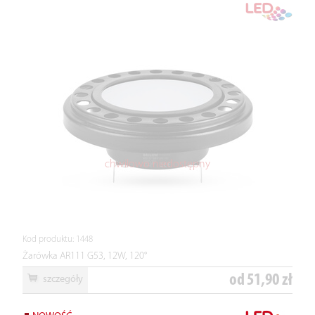
chwilowo niedostępny
Kod produktu: 1448
Żarówka AR111 G53, 12W, 120°
od
51,90 zł
szczegóły