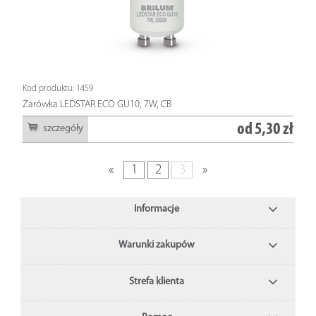
Kod produktu: 1459
Żarówka LEDSTAR ECO GU10, 7W, CB
od
5,30 zł
szczegóły
«
1
2
3
»
Informacje
Warunki zakupów
Strefa klienta